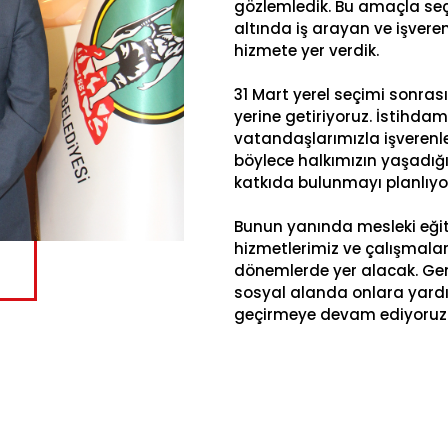
gözlemledik. Bu amaçla se
altında iş arayan ve işvere
hizmete yer verdik.
31 Mart yerel seçimi sonra
yerine getiriyoruz. İstihda
vatandaşlarımızla işverenle
böylece halkımızın yaşadığ
katkıda bulunmayı planlıyo
Bunun yanında mesleki eğit
hizmetlerimiz ve çalışmalar
dönemlerde yer alacak. Genç
sosyal alanda onlara yardım
geçirmeye devam ediyoruz