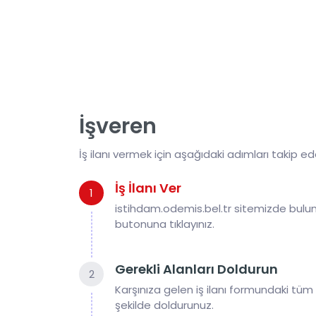
İşveren
İş ilanı vermek için aşağıdaki adımları takip edeb
İş İlanı Ver
1
istihdam.odemis.bel.tr sitemizde buluna
butonuna tıklayınız.
Gerekli Alanları Doldurun
2
Karşınıza gelen iş ilanı formundaki tüm 
şekilde doldurunuz.