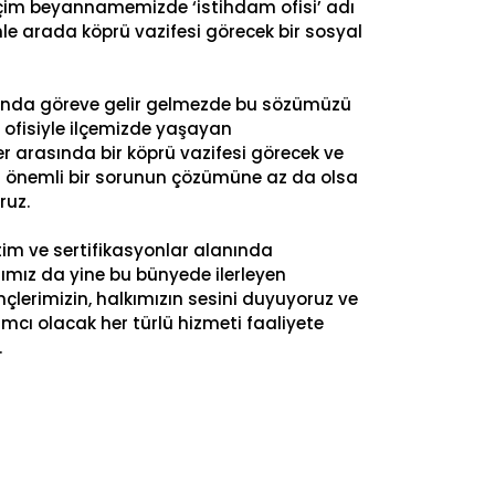
çim beyannamemizde ‘istihdam ofisi’ adı
nle arada köprü vazifesi görecek bir sosyal
sında göreve gelir gelmezde bu sözümüzü
m ofisiyle ilçemizde yaşayan
r arasında bir köprü vazifesi görecek ve
ı önemli bir sorunun çözümüne az da olsa
ruz.
im ve sertifikasyonlar alanında
ımız da yine bu bünyede ilerleyen
lerimizin, halkımızın sesini duyuyoruz ve
cı olacak her türlü hizmeti faaliyete
.