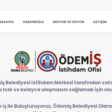
NASAYFA
HAKKIMIZDA
MISYON VE VIZYON
İLETIŞIM
iş Belediyesi İstihdam Merkezi tarafından vat
a hızlı ve kolayca ulaşmasını sağlamak için ol
İş ile Buluşturuyoruz, Ödemiş Belediyesi Olar