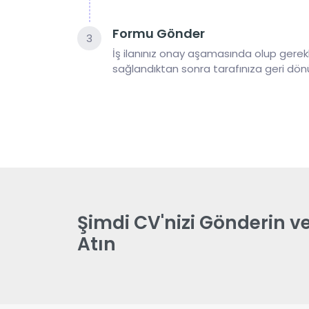
Formu Gönder
3
İş ilanınız onay aşamasında olup gerekli
sağlandıktan sonra tarafınıza geri dön
Şimdi CV'nizi Gönderin v
Atın