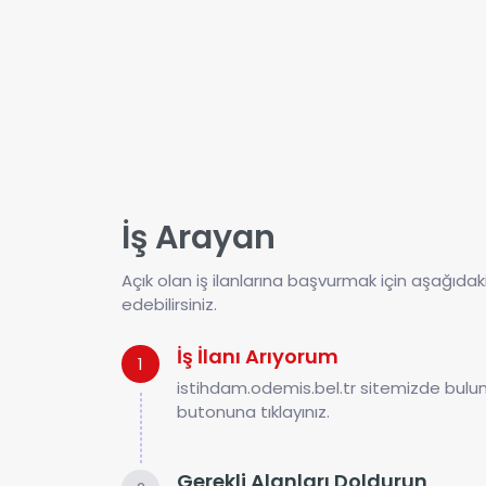
İş Arayan
Açık olan iş ilanlarına başvurmak için aşağıdak
edebilirsiniz.
İş İlanı Arıyorum
1
istihdam.odemis.bel.tr sitemizde bulun
butonuna tıklayınız.
Gerekli Alanları Doldurun